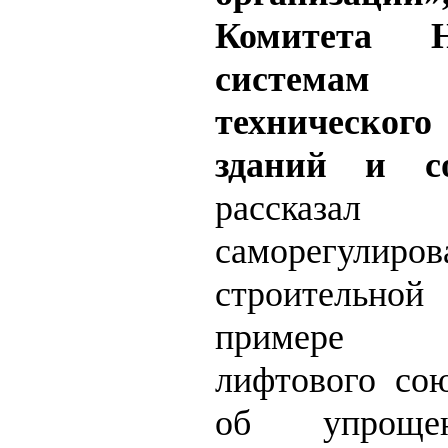
Комитета
системам
техническог
зданий и со
рассказа
саморегу
строительн
примере Н
лифтового сою
об упроще