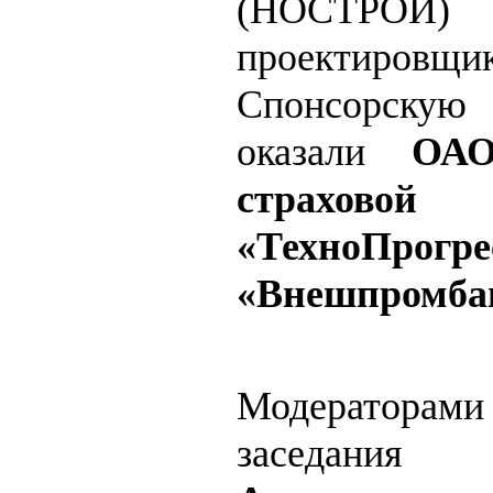
(НОСТ
проектиров
Спонсорск
оказали
ОАО
страхово
«ТехноПро
«Внешпромба
Модератора
заседани