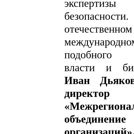
экспертизы
безопас
отечест
междунар
подобного в
власти и биз
Иван Дьяко
директо
«Межрегиона
объединен
организаций»