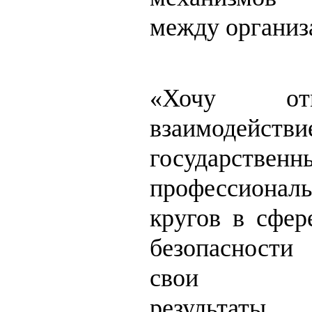
между организ
«Хочу от
взаимодействи
государственн
профессионал
кругов в сфе
безопасност
свои пол
результаты