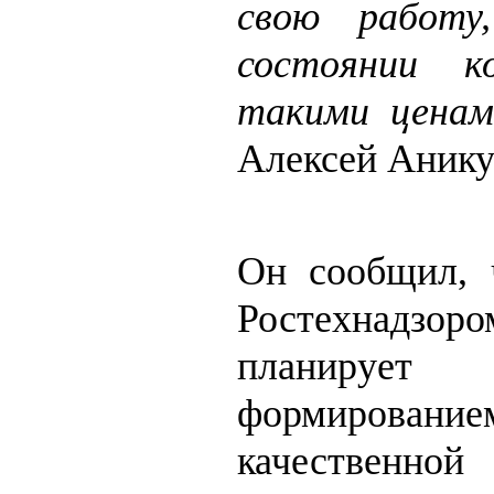
свою работу
состоянии к
такими ценам
Алексей Аник
Он сообщил, 
Ростехнадз
планируе
формиров
качественно