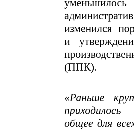
уменьшилос
администрати
изменился пор
и утвержден
производств
(ППК).
«
Раньше кру
приходилось
общее для все