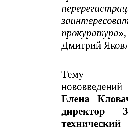
перерегис
заинтересоват
прокуратура
»
Дмитрий Яковл
Тему зако
нововведен
Елена Клова
директор 
техниче