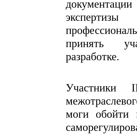
документац
экспертиз
профессионал
принять у
разработке.
Участники I
межотраслев
моги обойти 
саморегулиро