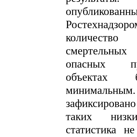
опубликованн
Ростехнадзор
количест
смертельны
опасных про
объектах
минимальны
зафиксирован
таких низки
статистика н