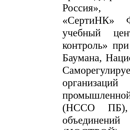
Россия», П
«СертиНК» 
учебный це
контроль» пр
Баумана, Наци
Саморегулиру
организац
промышленно
(НССО ПБ),
объединени